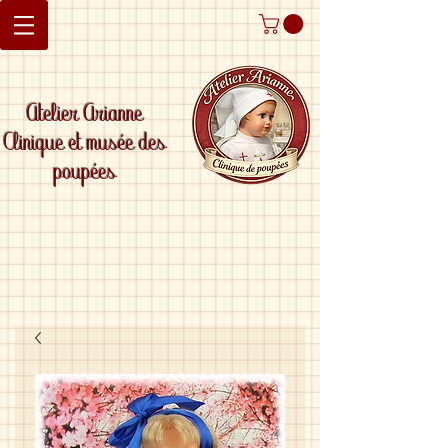
Atelier Arianne
Clinique et musée des
poupées