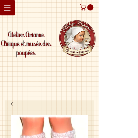
Atelier Arianne
Clinique et musée des
poupées