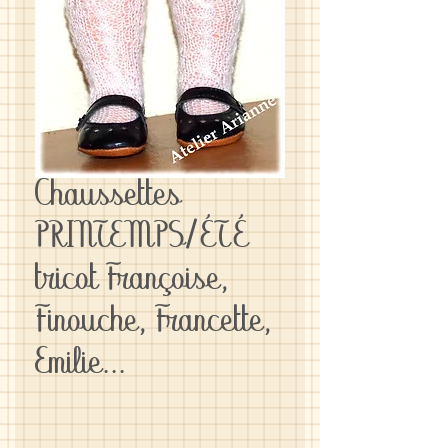
Chaussettes
PRINTEMPS/ÉTÉ
tricot Françoise,
Finouche, Francette,
Emilie...