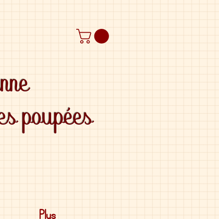
anne
des poupées
Plus