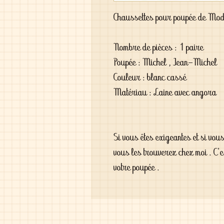
Chaussettes pour poupée de Mod
Nombre de pièces : 1 paire
Poupée : Michel , Jean-Michel
Couleur : blanc cassé
Matériau : Laine avec angora
Si vous êtes exigeantes et si vou
vous les trouverez chez moi . C'
votre poupée .