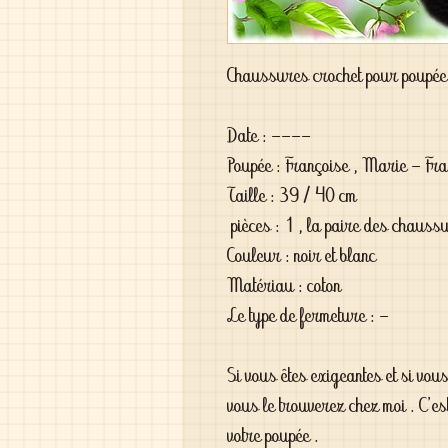
Chaussures crochet pour poupé
Date : ----
Poupée : Françoise , Marie - Fran
Taille : 39 / 40 cm
pièces : 1 , la paire des chaus
Couleur : noir et blanc
Matériau : coton
Le type de fermeture : -
Si vous êtes exigeantes et si vou
vous le trouverez chez moi . C'es
votre poupée .