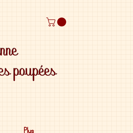
anne
des poupées
Plus