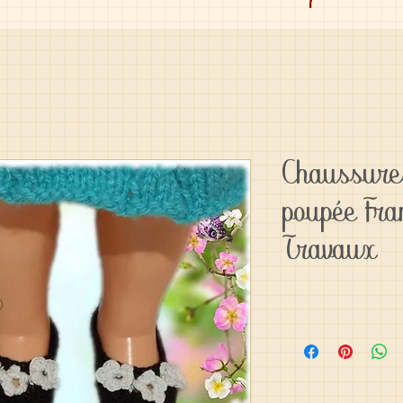
Chaussures
poupée Fra
Travaux