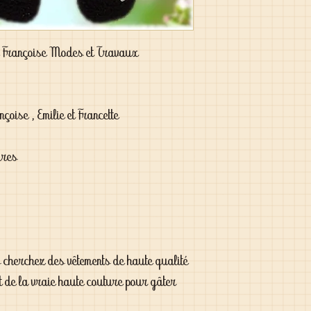
e Françoise Modes et Travaux
çoise , Emilie et Francette
sures
s cherchez des vêtements de haute qualité
t de la vraie haute couture pour gâter