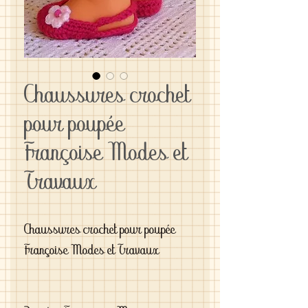
Chaussures crochet
pour poupée
Françoise Modes et
Travaux
Chaussures crochet pour poupée
Françoise Modes et Travaux