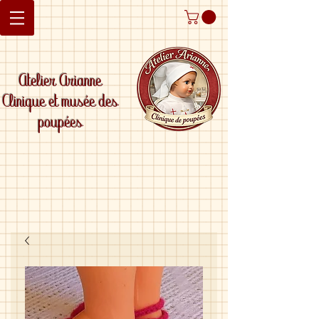
Atelier Arianne
Clinique et musée des
poupées