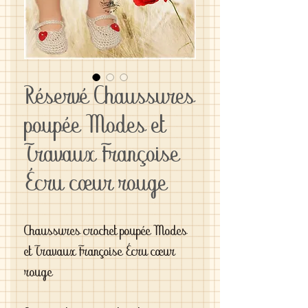
Réservé Chaussures
poupée Modes et
Travaux Françoise
Écru cœur rouge
Chaussures crochet poupée Modes 
et Travaux Françoise Écru cœur 
rouge
