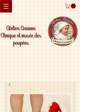
Atelier Arianne
Clinique et musée des
poupées