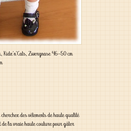
u, Kidz'n'Cats, Zwergnase 46-50 cm
cm
s cherchez des vêtements de haute qualité
t de la vraie haute couture pour gâter