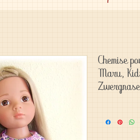
Chemise po
Maru, Kidz
Zwergnas