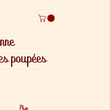
anne
des poupées
Plus