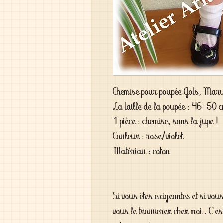
Chemise pour poupée Gots, Mar
La taille de la poupée : 46-50 
1 pièce : chemise, sans la jupe !
Couleur : rose/violet
Matériau : coton
Si vous êtes exigeantes et si vou
vous le trouverez chez moi . C'es