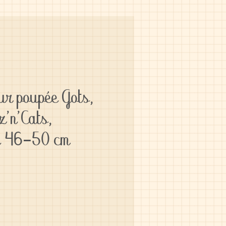
ur poupée Gots,
'n'Cats,
e 46-50 cm