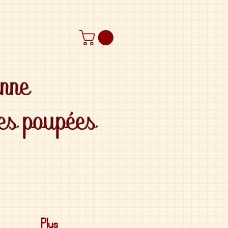
anne
des poupées
Plus