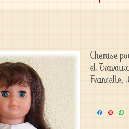
Chemise p
et Travaux
Francette,