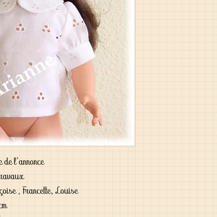
tie de l'annonce
Travaux
oise , Francette, Louise
 cm