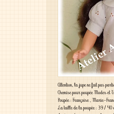
Attention, la jupe ne fait pas par
Chemise pour poupée Modes et 
Poupée : Françoise , Marie-Franç
La taille de la poupée : 39 / 40