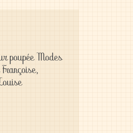
our poupée Modes
 Françoise,
 Louise