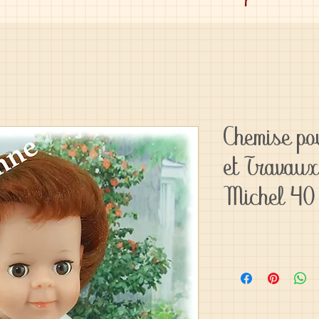
Chemise p
et Travaux
Michel 40