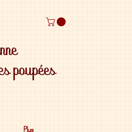
anne
des poupées
Plus