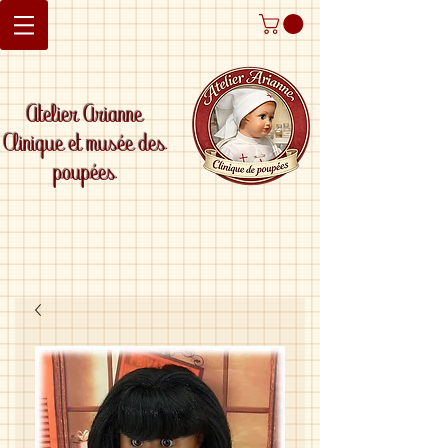
Atelier Arianne
Clinique et musée des
poupées