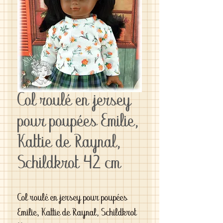
Col roulé en jersey
pour poupées Emilie,
Kattie de Raynal,
Schildkrot 42 cm
Col roulé en jersey pour poupées
Emilie, Kattie de Raynal, Schildkrot