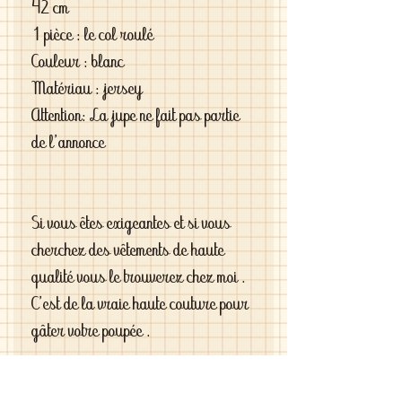
42 cm
1 pièce : le col roulé
Couleur : blanc
Matériau : jersey
Attention: La jupe ne fait pas partie
de l'annonce
Si vous êtes exigeantes et si vous
cherchez des vêtements de haute
qualité vous le trouverez chez moi .
C'est de la vraie haute couture pour
gâter votre poupée .