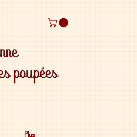
anne
des poupées
Plus