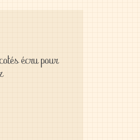
icotés écru pour
z