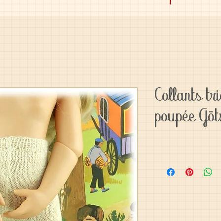
Collants tr
poupée Göt