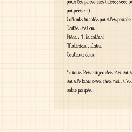
pour les personnes intéressées a
poupées :-)
Collants tricotés pour les poupée
Taille : 50 cm
Pièce : 1, le collant
Matériau : Laine
Couleur: écru
Si vous êtes exigeantes et si vou
vous le trouverez chez moi . C'es
votre poupée .