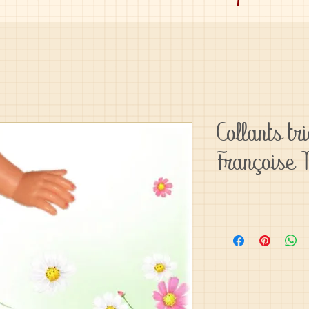
Collants tr
Françoise