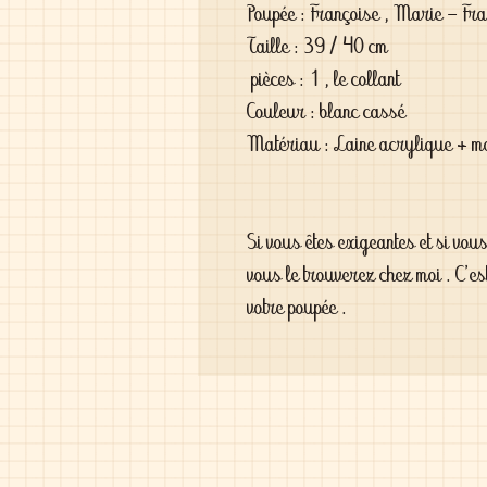
Poupée : Françoise , Marie - Fra
Taille : 39 / 40 cm
pièces : 1 , le collant
Couleur : blanc cassé
Matériau : Laine acrylique + 
Si vous êtes exigeantes et si vou
vous le trouverez chez moi . C'es
votre poupée .