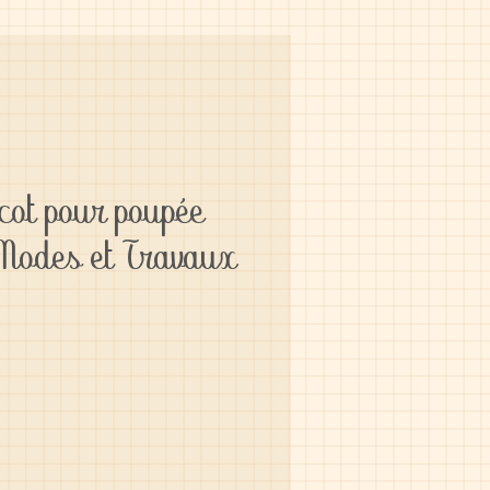
icot pour poupée
 Modes et Travaux