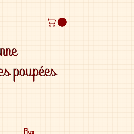
anne
des poupées
Plus