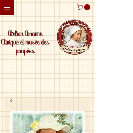
Atelier Arianne
Clinique et musée des
poupées