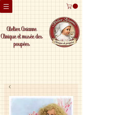
Atelier Arianne
Clinique et musée des
poupées