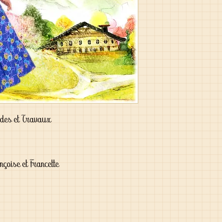
des et Travaux
çoise et Francette