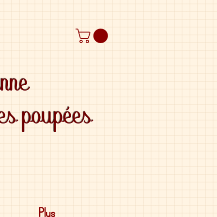
anne
des poupées
Plus