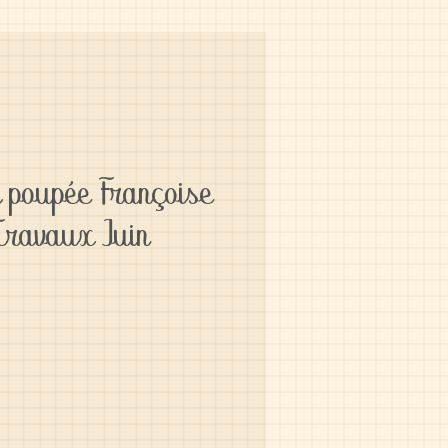
 poupée Françoise
Travaux Juin