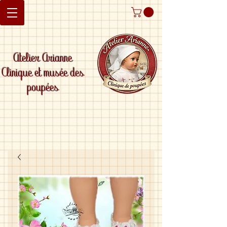
Atelier Arianne
Clinique et musée des
poupées