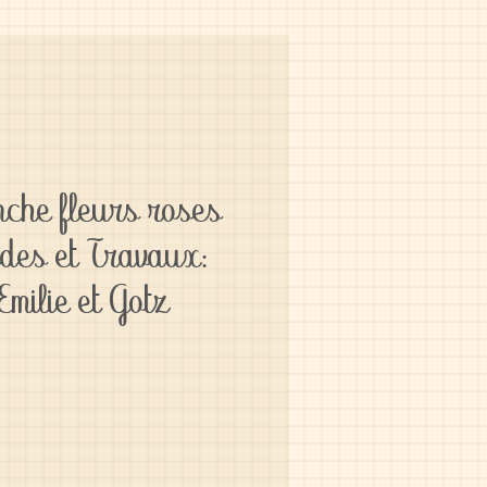
nche fleurs roses
des et Travaux:
Emilie et Gotz