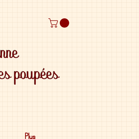
anne
des poupées
Plus