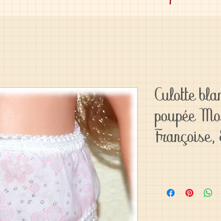
Culotte bla
poupée Mo
Françoise, 