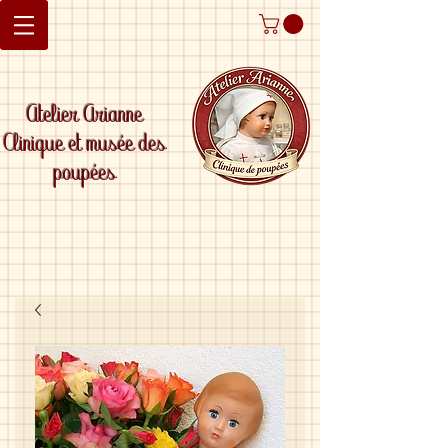
Atelier Arianne
Clinique et musée des
poupées