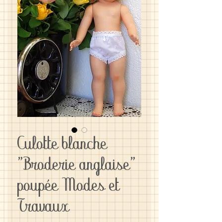
Culotte blanche
"Broderie anglaise"
poupée Modes et
Travaux