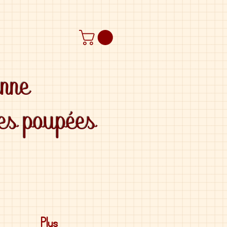
anne
des poupées
Plus