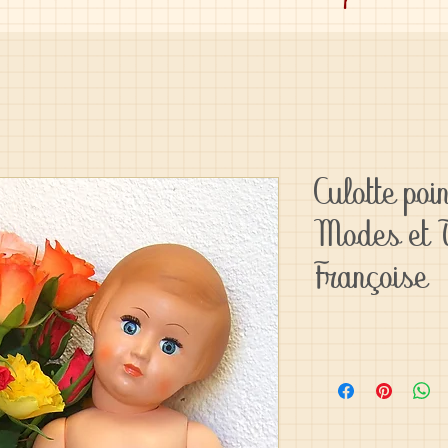
Culotte poi
Modes et 
Françoise