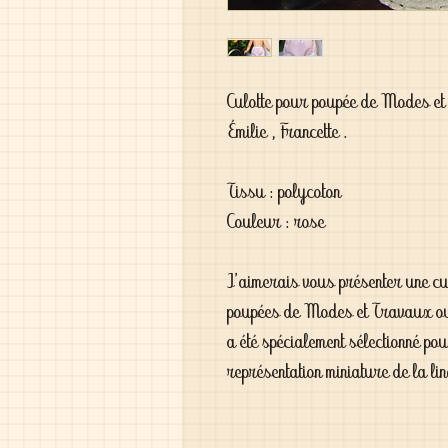
Culotte pour poupée de Modes et
Émilie , Francette .
Tissu : polycoton
Couleur : rose
J'aimerais vous présenter une cu
poupées de Modes et Travaux ou
a été spécialement sélectionné pou
représentation miniature de la lin