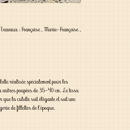
 Travaux : Françoise , Marie-Françoise ,
lotte réalisée spécialement pour les
 autres poupées de 35-40 cm. Le tissu
r que la culotte soit élégante et soit une
gerie de fillettes de l’époque.