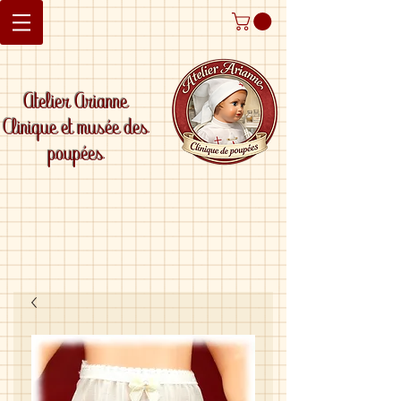
Atelier Arianne
Clinique et musée des
poupées