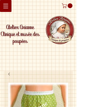
Atelier Arianne
Clinique et musée des
poupées