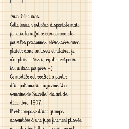
Prix: 69 euros
Cette tenue n'est plus disponible mais
je peux la refaire sur commande
pour les personnes intéressées avec
plaisir dans un tissu similaire, je
n'ai plus ce tissu, également pour
les autres poupées:-)
Ce modèle est réalisé à partir
d'un patron du magazine "La
semaine de Suzette" datant de
décembre 1907.
Il est composé d'une guimpe
assemblée à une jupe finement plissée