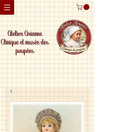
Atelier Arianne
Clinique et musée des
poupées