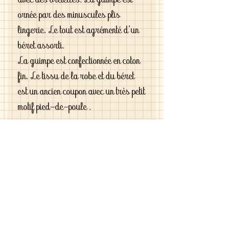
avec des bretelles. La guimpe est
ornée par des minuscules plis
lingerie. Le tout est agrémenté d'un
béret assorti.
La guimpe est confectionnée en coton
fin. Le tissu de la robe et du béret
est un ancien coupon avec un très petit
motif pied-de-poule .
Poupée : Bleuette
Taille : 27 cm
Pièces : 3, la jupe la chemise et le
béret
Si vous êtes exigeantes et si vous