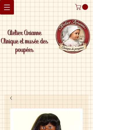
Atelier Arianne
Clinique et musée des
poupées