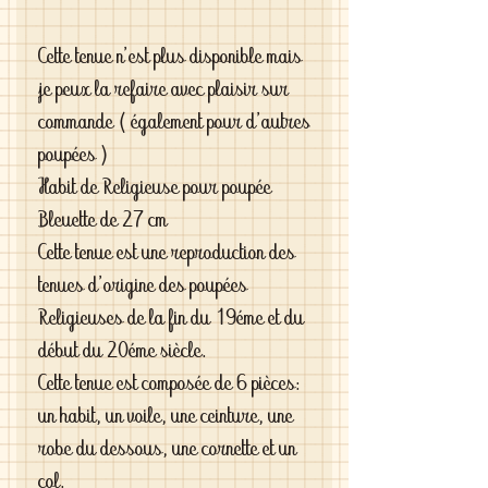
Cette tenue n'est plus disponible mais
je peux la refaire avec plaisir sur
commande ( également pour d'autres
poupées )
Habit de Religieuse pour poupée
Bleuette de 27 cm
Cette tenue est une reproduction des
tenues d'origine des poupées
Religieuses de la fin du 19éme et du
début du 20éme siècle.
Cette tenue est composée de 6 pièces:
un habit, un voile, une ceinture, une
robe du dessous, une cornette et un
col.