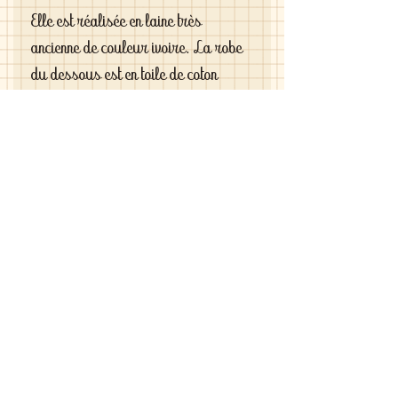
Elle est réalisée en laine très
ancienne de couleur ivoire. La robe
du dessous est en toile de coton
d'époque et la ceinture est tressée
avec des lanières en cuir.
Si vous êtes exigeantes et si vous
cherchez des vêtements de haute
qualité vous le trouverez chez moi .
C'est de la vraie haute couture pour
gâter votre poupée .