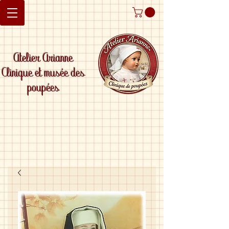
Atelier Arianne
Clinique et musée des
poupées