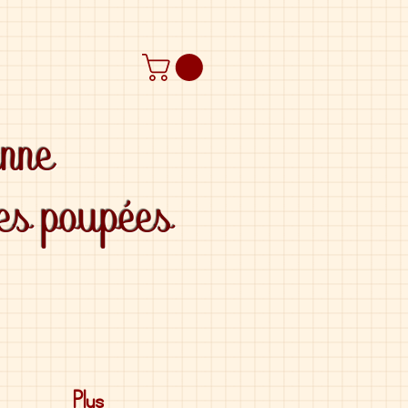
anne
des poupées
Plus