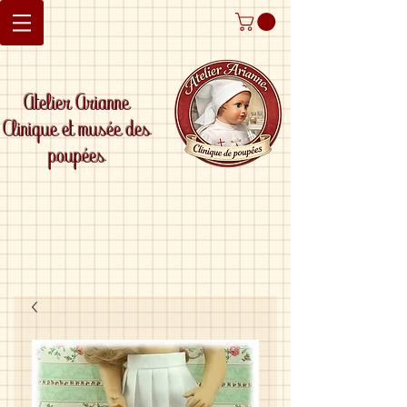
Atelier Arianne
Clinique et musée des
poupées