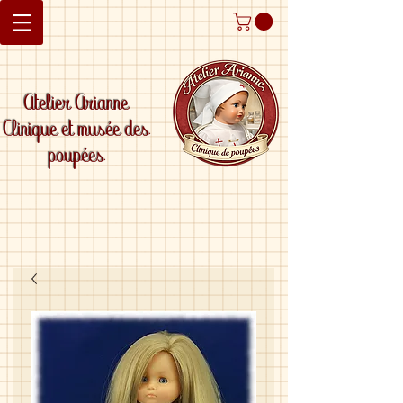
Atelier Arianne
Clinique et musée des
poupées