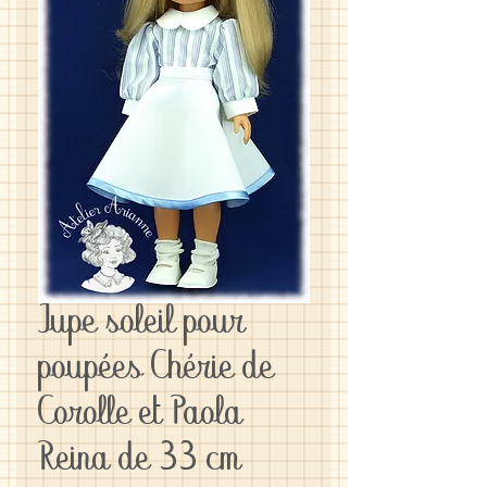
Jupe soleil pour
poupées Chérie de
Corolle et Paola
Reina de 33 cm