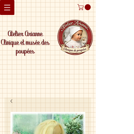
Atelier Arianne
Clinique et musée des
poupées