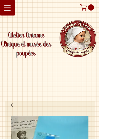
Atelier Arianne
Clinique et musée des
poupées