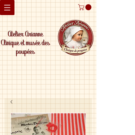
Atelier Arianne
Clinique et musée des
poupées