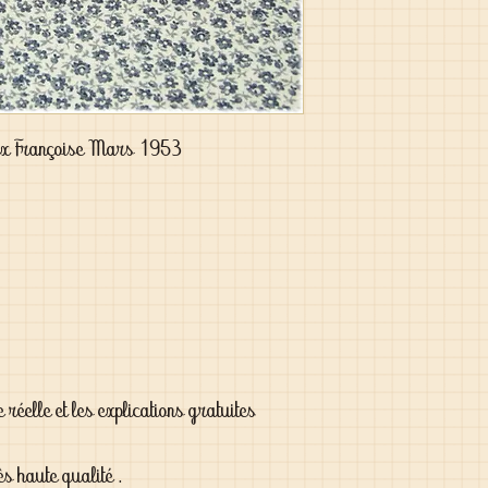
ux Françoise Mars 1953

 réelle et les explications gratuites

ès haute qualité .