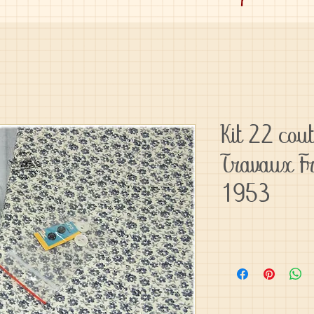
Kit 22 cou
Travaux F
1953