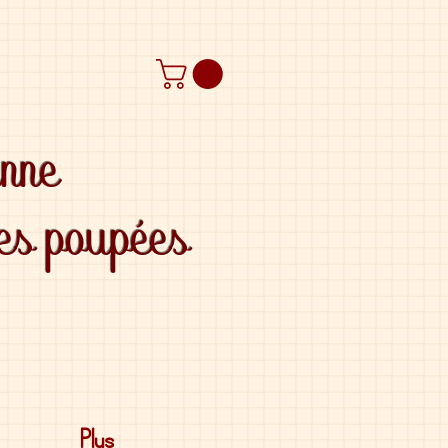
anne
des poupées
Plus