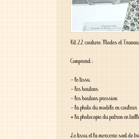
Kit 22 couture Modes et Trava
Comprend :

- le tissu

- les boutons

- les boutons pression

- la photo du modèle en couleur 

+ la photocopie du patron en taille
Le tissu et la mercerie sont de tr