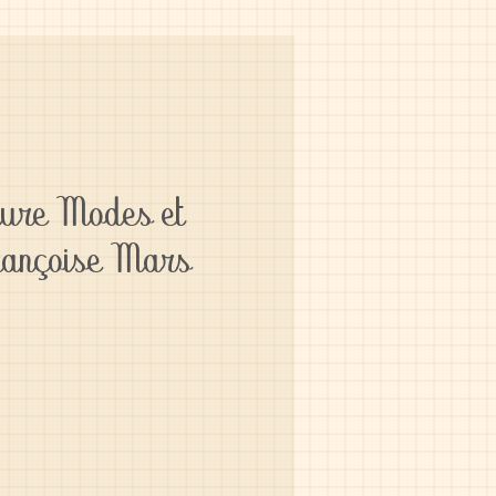
ture Modes et
rançoise Mars