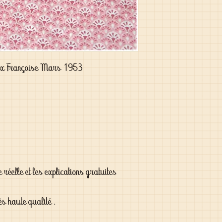
ux Françoise Mars 1953

 réelle et les explications gratuites

ès haute qualité .