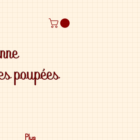
anne
des poupées
Plus