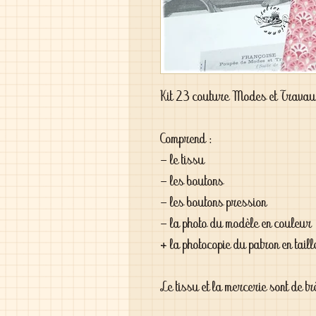
Kit 23 couture Modes et Trava
Comprend :

- le tissu

- les boutons

- les boutons pression

- la photo du modèle en couleur 

+ la photocopie du patron en taille
Le tissu et la mercerie sont de tr