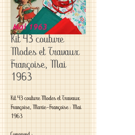
Kit 43 couture
Modes et Travaux
Françoise, Mai
1963
Kit 43 couture Modes et Travaux 
Françoise, Marie-Françoise : Mai 
1963
