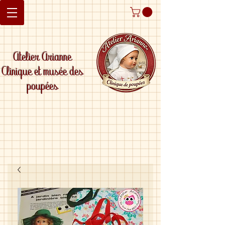
Atelier Arianne
Clinique et musée des
poupées