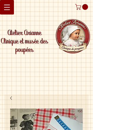
Atelier Arianne
Clinique et musée des
poupées