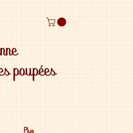
anne
des poupées
Plus