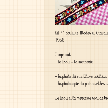
Kit 71 couture Modes et Travaux
1956
Comprend :
- le tissu + la mercerie
- la photo du modèle en couleur 
+ la photocopie du patron et les e
Le tissu et la mercerie sont de tr