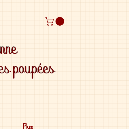
anne
des poupées
Plus