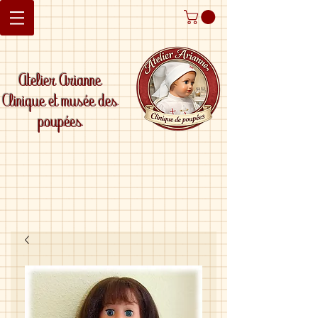
Atelier Arianne
Clinique et musée des
poupées