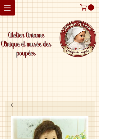
Atelier Arianne
Clinique et musée des
poupées