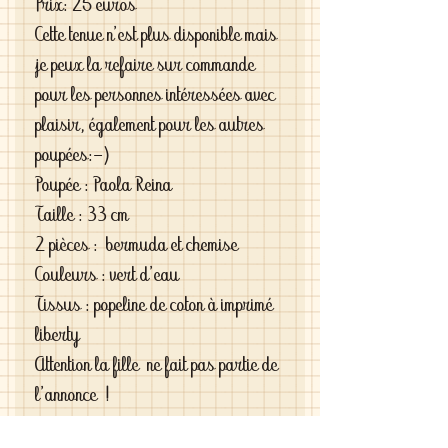
Prix: 25 euros
Cette tenue n'est plus disponible mais
je peux la refaire sur commande
pour les personnes intéressées avec
plaisir, également pour les autres
poupées:-)
Poupée : Paola Reina
Taille : 33 cm
2 pièces : bermuda et chemise
Couleurs : vert d'eau
Tissus : popeline de coton à imprimé
liberty
Attention la fille ne fait pas partie de
l'annonce !