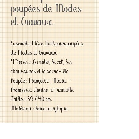
poupées de Modes
et Travaux
Ensemble Mère Noël pour poupées
de Modes et Travaux
4 Pièces : La robe, le col, les
chaussures et le serre-tête
Poupée : Françoise , Marie -
Françoise, Louise et Francette
Taille : 39 / 40 cm
Matériau : laine acrylique
Si vous êtes exigeantes et si vous