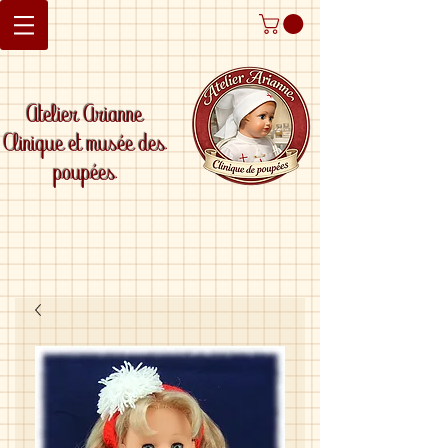
Atelier Arianne
Clinique et musée des
poupées