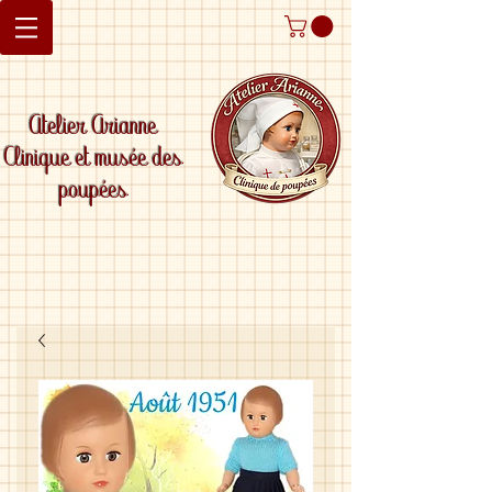
Atelier Arianne
Clinique et musée des
poupées