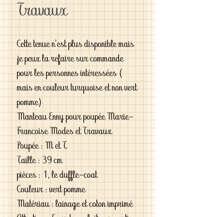
Travaux
Cette tenue n'est plus disponible mais
je peux la refaire sur commande
pour les personnes intéressées (
mais en couleur turquoise et non vert
pomme)
Manteau Enny pour poupée Marie-
Francoise Modes et Travaux
Poupée : M et T
Taille : 39 cm
pièces : 1, le duffle-coat
Couleur : vert pomme
Matériau : lainage et coton imprimé