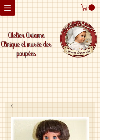
Atelier Arianne
Clinique et musée des
poupées