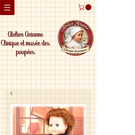
Atelier Arianne
Clinique et musée des
poupées