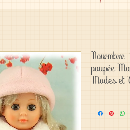
Novembre 
poupée Ma
Modes et 