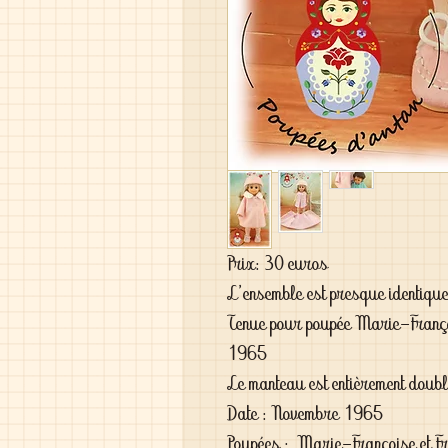
Prix: 30 euros
L'ensemble est presque identique 
Tenue pour poupée Marie-Franç
1965
Le manteau est entièrement doub
Date : Novembre 1965
Poupées : Marie-Françoise et Fr