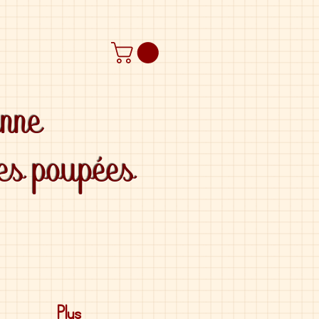
anne
des poupées
Plus