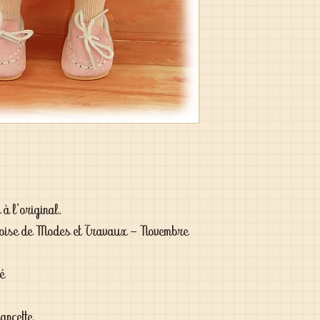
à l'original.
oise de Modes et Travaux - Novembre
lé
ancette