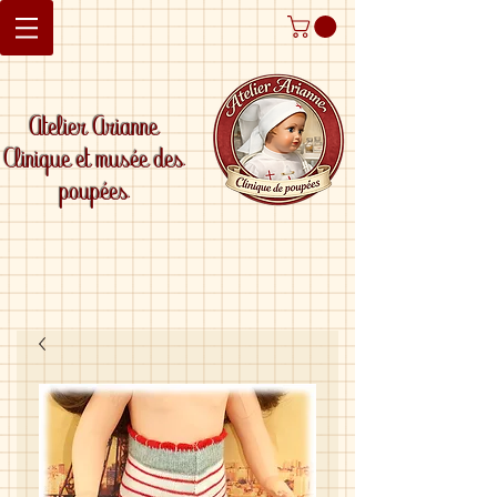
Atelier Arianne
Clinique et musée des
poupées