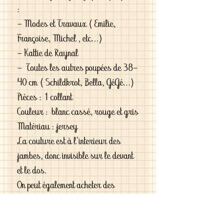
:
- Modes et Travaux ( Emilie,
Françoise, Michel , etc...)
- Kattie de Raynal
- Toutes les autres poupées de 38-
40 cm ( Schildkrot, Bella, GéGé...)
Pièces : 1 collant
Couleur : blanc cassé, rouge et gris
Matériau : jersey
La couture est à l'interieur des
jambes, donc invisible sur le devant
et le dos.
On peut également acheter des
chaussettes assorties au collant (
dans le même tissu).