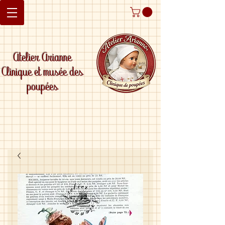
Atelier Arianne
Clinique et musée des
poupées