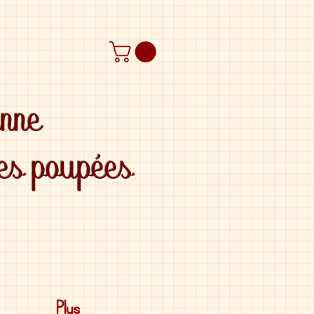
anne
des poupées
Plus