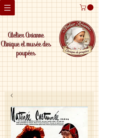
Atelier Arianne
Clinique et musée des
poupées