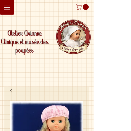
Atelier Arianne
Clinique et musée des
poupées