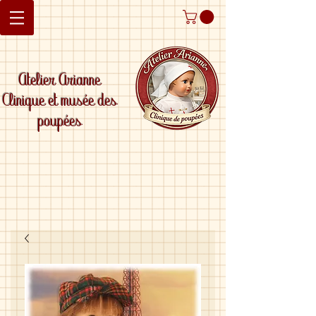
Atelier Arianne
Clinique et musée des
poupées