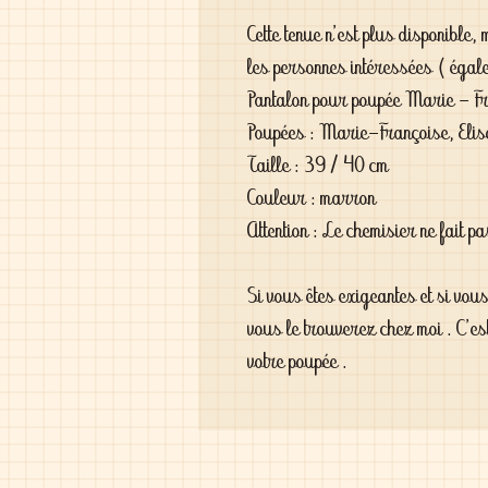
Cette tenue n'est plus disponible,
les personnes intéressées ( éga
Pantalon pour poupée Marie - F
Poupées : Marie-Françoise, Elisa
Taille : 39 / 40 cm
Couleur : marron
Attention : Le chemisier ne fait p
Si vous êtes exigeantes et si vou
vous le trouverez chez moi . C'es
votre poupée .