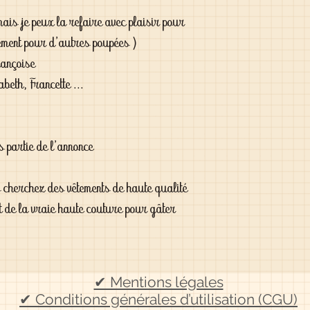
 mais je peux la refaire avec plaisir pour
lement pour d'autres poupées )
rançoise
beth, Francette ...
as partie de l'annonce
s cherchez des vêtements de haute qualité
t de la vraie haute couture pour gâter
✔ Mentions légales
✔ Conditions générales d’utilisation (CGU)