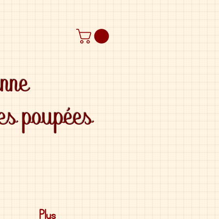
anne
des poupées
Plus